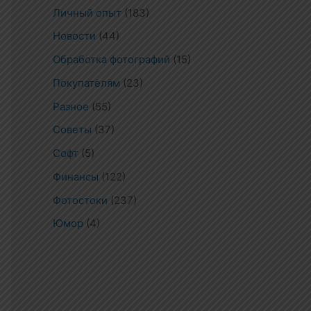
Личный опыт
(183)
Новости
(44)
Обработка фотографий
(15)
Покупателям
(23)
Разное
(55)
Советы
(37)
Софт
(5)
Финансы
(122)
Фотостоки
(237)
Юмор
(4)