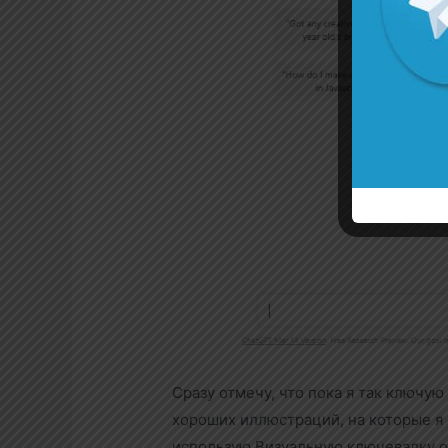
Сразу отмечу, что пока я так ключую
хороших иллюстраций, на которые я
использую Визуальную ключевалку от 