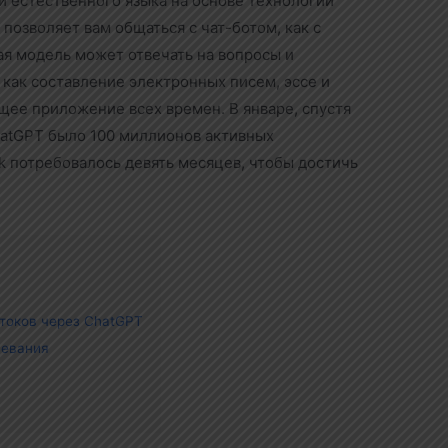
и естественного языка на основе технологии
позволяет вам общаться с чат-ботом, как с
ая модель может отвечать на вопросы и
 как составление электронных писем, эссе и
щее приложение всех времен. В январе, спустя
ChatGPT было 100 миллионов активных
ok потребовалось девять месяцев, чтобы достичь
токов через ChatGPT
чевания