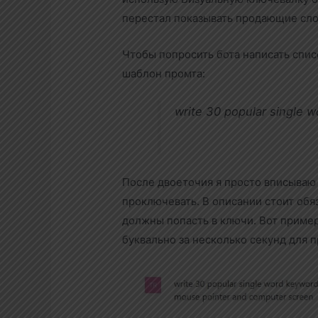
перестал показывать продающие сло
Чтобы попросить бота написать спис
шаблон промта:
write 30 popular single w
После двоеточия я просто вписыва
проключевать. В описании стоит обя
должны попасть в ключи. Вот приме
буквально за несколько секунд для п