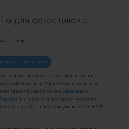
ты для фотостоков с
T
ты
/ От
admin
й канал о Фотостоках
я в рабочие процессы фотостокеров, многие
анные MidJourney на Adobe Stock и
Freepik
, на
атного ИИ инструмента можно
увеличивать
ображений
, а теперь пришло время поговорить
йронных сетей, а точнее нашумевшего ChatGPT