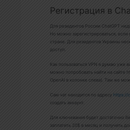
Регистрация в Ch
Для резидентов России ChatGPT недо
Но можно зарегистрироваться, если 
стране. Для резидентов Украины нес
доступ.
Как пользоваться VPN я думаю уже в
можно попробовать найти на сайте htt
OpenAI в колонке слева). Там же мо
Сам чат находится по адресу
https://
создать аккаунт.
Для ключевания будет достаточно бе
заплатить 20$ в месяц и получить до