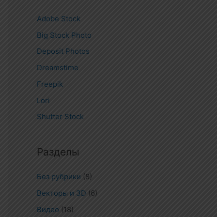
Adobe Stock
Big Stock Photo
Deposit Photos
Dreamstime
Freepik
Lori
Shutter Stock
Разделы
Без рубрики
(8)
Векторы и 3D
(6)
Видео
(18)