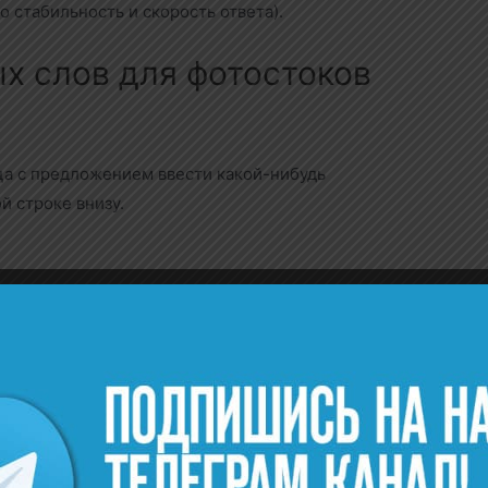
 стабильность и скорость ответа).
х слов для фотостоков
ца с предложением ввести какой-нибудь
й строке внизу.