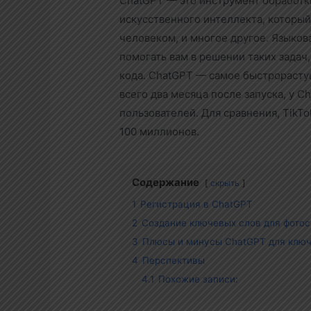
ChatGPT — это инструмент обработк
искусственного интеллекта, который 
человеком, и многое другое. Языков
помогать вам в решении таких задач,
кода. ChatGPT — самое быстрорасту
всего два месяца после запуска, у 
пользователей. Для сравнения, TikT
100 миллионов.
Содержание
скрыть
1
Регистрация в ChatGPT
2
Создание ключевых слов для фотос
3
Плюсы и минусы ChatGPT для клю
4
Перспективы
4.1
Похожие записи: