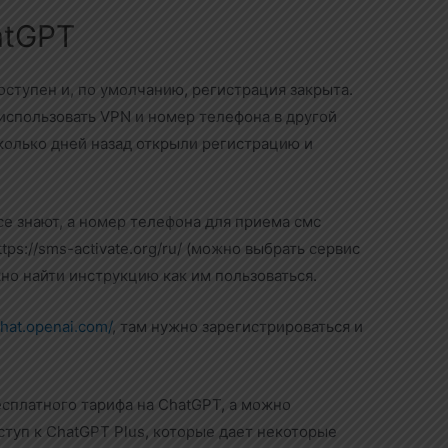
atGPT
ступен и, по умолчанию, регистрация закрыта.
использовать VPN и номер телефона в другой
колько дней назад открыли регистрацию и
се знают, а номер телефона для приема смс
ps://sms-activate.org/ru/ (можно выбрать сервис
жно найти инструкцию как им пользоваться.
chat.openai.com/
, там нужно зарегистрироваться и
сплатного тарифа на ChatGPT, а можно
ступ к ChatGPT Plus, которые дает некоторые