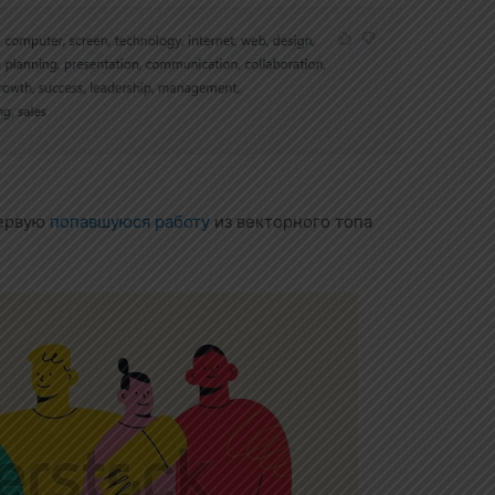
первую
попавшуюся работу
из векторного топа