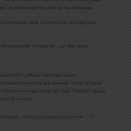
ва, ее преимущество уже не так очевидно.
ок ключевых слов, я использую стандартный
ord keywords divided by , on the topic:
ю
description
работы, которую нужно
зательно упомянуть все важные слова, которые
р списка ключевых слов, которые ChatGPT выдал
ростой иконки: