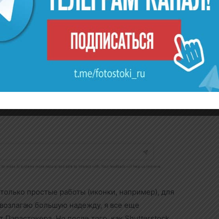
 только простые работы (иконки, например), для
 возлагаю большую надежду, я все еще
Папастокера. Но после того, как Shutterstock