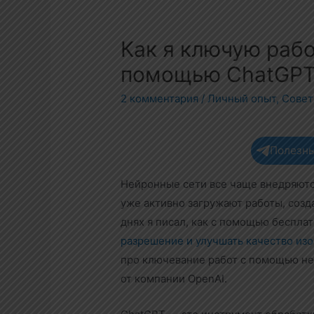
Как я ключую рабо
помощью ChatGP
2 комментария
/
Личный опыт
,
Сове
Полезны
Нейронные сети все чаще внедряютс
уже активно загружают работы, созд
днях я писал, как с помощью беспл
разрешение и улучшать качество из
про ключевание работ с помощью не
от компании OpenAI.