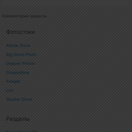
Комментарии закрыты.
Фотостоки
Adobe Stock
Big Stock Photo
Deposit Photos
Dreamstime
Freepik
Lori
Shutter Stock
Разделы