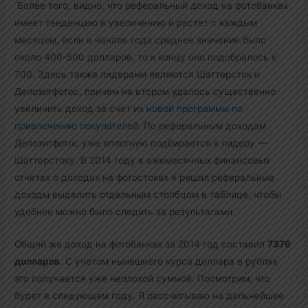
Более того, видно, что реферальный доход на фотобанках
имеет тенденцию в увеличению и растет с каждым
месяцем, если в начале года среднее значение было
около 400-500 долларов, то к концу оно подобралось к
700. Здесь также лидерами являются Шаттерсток и
Депозитфотос, причем на втором удалось существенно
увеличить доход за счет их
новой программы по
привлечению покупателей
. По реферальным доходам
Депозитфотос уже вплотную подбирается к лидеру —
Шаттерстоку. В 2014 году в ежемесячных финансовых
отчетах о доходах на фотостоках я решил реферальные
доходы выделить отдельным столбцом в таблице, чтобы
удобнее можно было следить за результатами.
Общий же доход на фотобанках за 2014 год составил
7376
долларов
. С учетом нынешнего курса доллара в рублях
это получается уже неплохой суммой. Посмотрим, что
будет в следующем году. Я рассчитываю на дальнейшее