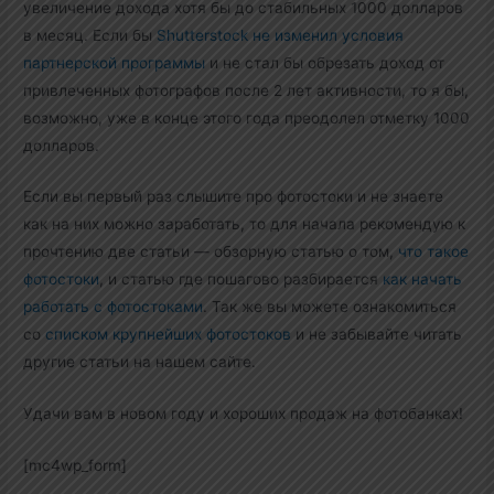
увеличение дохода хотя бы до стабильных 1000 долларов
в месяц. Если бы
Shutterstock не изменил условия
партнерской программы
и не стал бы обрезать доход от
привлеченных фотографов после 2 лет активности, то я бы,
возможно, уже в конце этого года преодолел отметку 1000
долларов.
Если вы первый раз слышите про фотостоки и не знаете
как на них можно заработать, то для начала рекомендую к
прочтению две статьи — обзорную статью о том,
что такое
фотостоки
, и статью где пошагово разбирается
как начать
работать с фотостоками
. Так же вы можете ознакомиться
со
списком крупнейших фотостоков
и не забывайте читать
другие статьи на нашем сайте.
Удачи вам в новом году и хороших продаж на фотобанках!
[mc4wp_form]