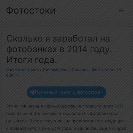
Перейти
Фотостоки
к
Main
содержимому
Men
Сколько я заработал на
фотобанках в 2014 году.
Итоги года.
9 комментариев
/
Личный опыт
,
Финансы
,
Фотостоки
/ От
admin
Полезный канал о Фотостоках
Ровно год назад я первый раз решил
подвести итоги 2013
года
и посчитать сколько я заработал на фотобанках за
целый год. В этом году я решил продолжить эту традицию
и подвести итоги уже 2014 года. В одной таблице я собрал