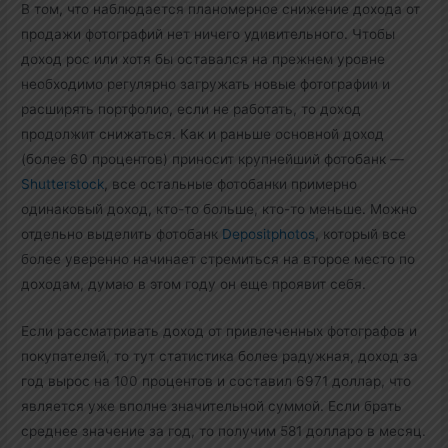
В том, что наблюдается планомерное снижение дохода от
продажи фотографий нет ничего удивительного. Чтобы
доход рос или хотя бы оставался на прежнем уровне
необходимо регулярно загружать новые фотографии и
расширять портфолио, если не работать, то доход
продолжит снижаться. Как и раньше основной доход
(более 60 процентов) приносит крупнейший фотобанк —
Shutterstock
, все остальные фотобанки примерно
одинаковый доход, кто-то больше, кто-то меньше. Можно
отдельно выделить фотобанк
Depositphotos
, который все
более уверенно начинает стремиться на второе место по
доходам, думаю в этом году он еще проявит себя.
Если рассматривать доход от привлеченных фотографов и
покупателей, то тут статистика более радужная, доход за
год вырос на 100 процентов и составил 6971 доллар, что
является уже вполне значительной суммой. Если брать
среднее значение за год, то получим 581 долларо в месяц.