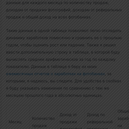
данные для каждого месяца по количеству продаж,
доходам от продажи фотографий, доходам от реферальных
продаж и общий доход на всех фотобанках.
Такие данные в одной таблице позволяют легко отследить
динамику заработков помесячно и сравнить ее с прошлым
годом, чтобы оценить рост или падение. Также я решил
ввести дополнительную строку в таблице, в которой буду
вычислять среднее арифметическое за год по каждому
показателю. Данные в таблице я беру из моих
ежемесячных отчетов о заработках на фотобанках
, за
которыми, я надеюсь, вы следите. Для удобства в скобках
я буду указывать изменения по сравнению с тем же
месяцем прошлого года в абсолютных единицах.
Общи
Доход от
Доход по
Количество
зараб
Месяц
продажи
реферальной
продаж
на