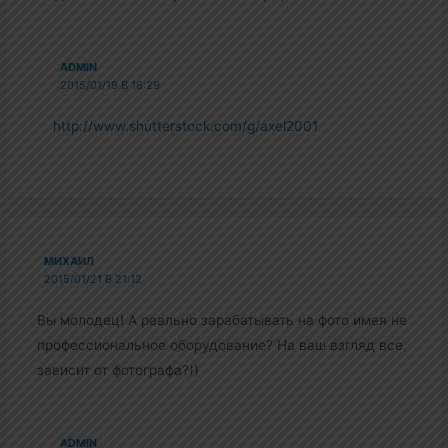
ADMIN
2015/01/19 В 16:29
http://www.shutterstock.com/g/axel2001
МИХАИЛ
2015/01/21 В 21:12
Вы молодец! А реально зарабатывать на фото имея не
профессиональное оборудование? На ваш взгляд все
зависит от фотографа?))
ADMIN