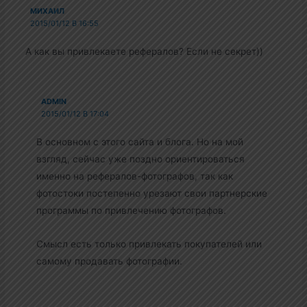
МИХАИЛ
2015/01/12 В 16:55
А как вы привлекаете рефералов? Если не секрет))
ADMIN
2015/01/12 В 17:04
В основном с этого сайта и блога. Но на мой
взгляд, сейчас уже поздно ориентироваться
именно на рефералов-фотографов, так как
фотостоки постепенно урезают свои партнерские
программы по привлечению фотографов.
Смысл есть только привлекать покупателей или
самому продавать фотографии.