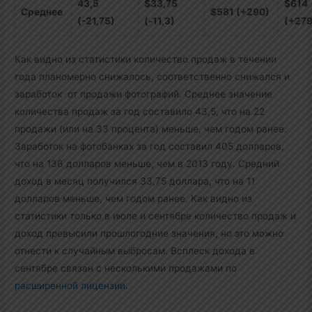
43,5
$33,75
$614
Среднее
$581 (+290)
(-21,75)
(-11,3)
(+279
Как видно из статистики количество продаж в течении
года планомерно снижалось, соответственно снижался и
заработок от продажи фотографий. Среднее значение
количества продаж за год составило 43,5, что на 22
продажи (или на 33 процента) меньше, чем годом ранее.
Заработок на фотобанках за год составил 405 долларов,
что на 136 долларов меньше, чем в 2013 году. Средний
доход в месяц получился 33,75 доллара, что на 11
долларов меньше, чем годом ранее. Как видно из
статистики только в июле и сентябре количество продаж и
доход превысили прошлогодние значения, но это можно
отнести к случайным выбросам. Всплеск дохода в
сентябре связан с несколькими продажами по
расширенной лицензии
.