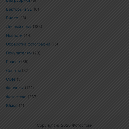
Без рубрики
(8)
Векторы и 3D
(6)
Видео
(18)
Личный опыт
(183)
Новости
(44)
Обработка фотографий
(15)
Покупателям
(23)
Разное
(55)
Советы
(37)
Софт
(5)
Финансы
(122)
Фотостоки
(237)
Юмор
(4)
Copyright © 2026 Фотостоки