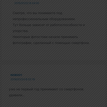
2015/01/22 В 04:00
Смотря, что вы понимаете под
непрофессиональным оборудованием.
Тут больше зависит от работоспособности и
упорства.
Некоторые фотостоки начали принимать
фотографии, сделанный с помощью смартфона.
NOBODY
2016/01/24 В 02:19
уже не первый год принимают со смартфонов.
удивили…