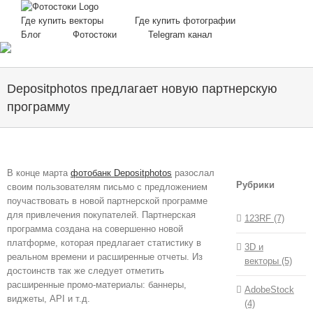
Skip
to
Где купить векторы
Где купить фотографии
content
Блог
Фотостоки
Telegram канал
Depositphotos предлагает новую партнерскую
программу
В конце марта
фотобанк Depositphotos
разослал
Рубрики
своим пользователям письмо с предложением
поучаствовать в новой партнерской программе
для привлечения покупателей. Партнерская
123RF (7)
программа создана на совершенно новой
платформе, которая предлагает статистику в
3D и
реальном времени и расширенные отчеты. Из
векторы (5)
достоинств так же следует отметить
расширенные промо-материалы: баннеры,
AdobeStock
виджеты, API и т.д.
(4)