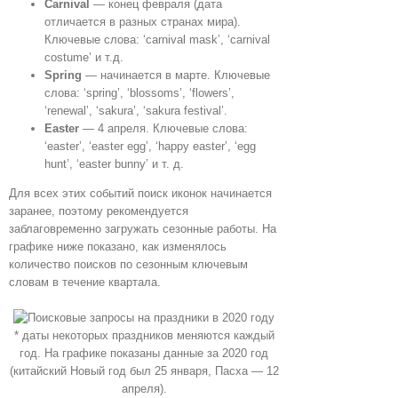
Carnival
— конец февраля (дата
отличается в разных странах мира).
Ключевые слова: ‘carnival mask’, ‘carnival
costume’ и т.д.
Spring
— начинается в марте. Ключевые
слова: ‘spring’, ‘blossoms’, ‘flowers’,
‘renewal’, ‘sakura’, ‘sakura festival’.
Easter
— 4 апреля. Ключевые слова:
‘easter’, ‘easter egg’, ‘happy easter’, ‘egg
hunt’, ‘easter bunny’ и т. д.
Для всех этих событий поиск иконок начинается
заранее, поэтому рекомендуется
заблаговременно загружать сезонные работы. На
графике ниже показано, как изменялось
количество поисков по сезонным ключевым
словам в течение квартала.
* даты некоторых праздников меняются каждый
год. На графике показаны данные за 2020 год
(китайский Новый год был 25 января, Пасха — 12
апреля).