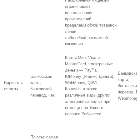
Расширенная лицензия
ограничивает
использование
произведений
пределами
одной
товарной
линии
либо
одной
рекламной
кампании.
Карты Мир, Visa и
MasterCard, электронные
деньги — PayPal,
Банковская
Банковская
ЮMoney (Яндекс.Деньги),
карта,
Варианты
карта,
WebMoney, QIWI
банковский
оплаты
банковский
Кошелёк а также
перевод, P
перевод, чек
различные виды других
Webmoney
электронных валют при
помощи платёжного
сервиса Робокасса.
Плюсы: самая