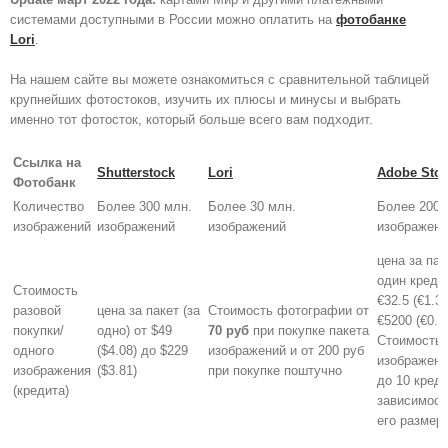
системами доступными в России можно оплатить на
фотобанке
Lori
.
На нашем сайте вы можете ознакомиться с сравнительной таблицей
крупнейших фотостоков, изучить их плюсы и минусы и выбрать
именно тот фотосток, который больше всего вам подходит.
Ссылка на
Shutterstock
Lori
Adobe Sto
Фотобанк
Количество
Более 300 млн.
Более 30 млн.
Более 200 
изображений
изображений
изображений
изображени
цена за пак
один кредит
Стоимость
€32.5 (€1.3
разовой
цена за пакет (за
Стоимость фотографии от
€5200 (€0.7
покупки/
одно) от $49
70 руб
при покупке пакета
Стоимость
одного
($4.08) до $229
изображений и от 200 руб
изображени
изображения
($3.81)
при покупке поштучно
до 10 креди
(кредита)
зависимост
его размер