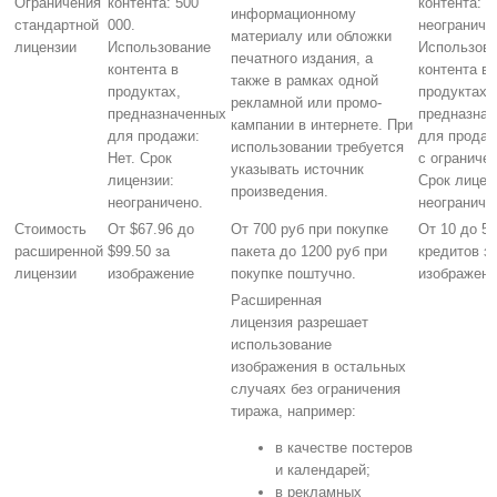
Ограничения
контента: 500
контента:
информационному
стандартной
000.
неограниче
материалу или обложки
лицензии
Использование
Использов
печатного издания, а
контента в
контента в
также в рамках одной
продуктах,
продуктах,
рекламной или промо-
предназначенных
предназна
кампании в интернете. При
для продажи:
для продаж
использовании требуется
Нет. Срок
с ограниче
указывать источник
лицензии:
Срок лицен
произведения.
неограничено.
неограниче
Стоимость
От $67.96 до
От 700 руб при покупке
От 10 до 50
расширенной
$99.50 за
пакета до 1200 руб при
кредитов з
лицензии
изображение
покупке поштучно.
изображени
Расширенная
лицензия разрешает
использование
изображения в остальных
случаях без ограничения
тиража, например:
в качестве постеров
и календарей;
в рекламных