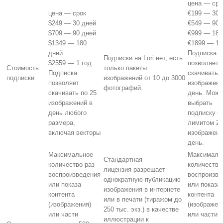
цена — сро
цена — срок
€199 — 30 
$249 — 30 дней
€549 — 90 
$709 — 90 дней
€999 — 180
$1349 — 180
€1899 — 1 
дней
Подписка
Подписки на Lori нет, есть
$2559 — 1 год
позволяет
Стоимость
только пакеты
Подписка
скачивать 
подписки
изображений от 10 до 3000
позволяет
изображени
фотографий.
скачивать по 25
день. Можн
изображений в
выбрать
день любого
подписку с
размера,
лимитом 25
включая векторы
изображени
день.
Максимальное
Максималь
Стандартная
количество раз
количество
лицензия разрешает
воспроизведения
воспроизве
однократную публикацию
или показа
или показа
изображения в интернете
контента
контента
или в печати (тиражом до
(изображения)
(изображен
250 тыс. экз.) в качестве
или части
или части
иллюстрации к