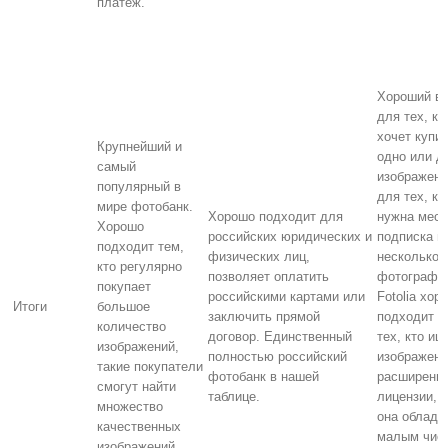
платеж.
Хороший в
для тех, кт
хочет купи
Крупнейший и
одно или д
самый
изображени
популярный в
для тех, к
мире фотобанк.
Хорошо подходит для
нужна меся
Хорошо
российских юридических и
подписка н
подходит тем,
физических лиц,
несколько 
кто регулярно
позволяет оплатить
фотографи
покупает
российскими картами или
Fotolia хор
Итоги
большое
заключить прямой
подходит д
количество
договор. Единственный
тех, кто ищ
изображений,
полностью российский
изображени
такие покупатели
фотобанк в нашей
расширенн
смогут найти
таблице.
лицензии, т
множество
она облада
качественных
малым чис
изображений