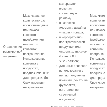
материалах,
включая
социальную
Максимальное
Максималь
рекламу;
количество раз
количество
в качестве
воспроизведения
воспроизве
элемента дизайна
или показа
или показа
упаковки товара;
контента
контента
в корпоративной
(изображения)
(изображен
полиграфической
или части
или части
Ограничения
продукции или
контента:
контента:
расширенной
открытках тиражом
неограниченно.
неограниче
лицензии
более 5000
Использование
Использов
экземпляров;
контента в
контента в
для иных способов
продуктах,
продуктах,
использования с
предназначенных
предназна
целью получения
для продажи: Да.
для продаж
прибыли (печать на
Срок лицензии:
Срок лицен
футболках,
неограничено.
неограниче
изготовление
сувенирной
продукции).