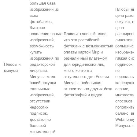
большая база
изображений из
Плюсы: низ
всех
цена разов
фотобанков,
покупки, ни
быстрое
цена
появление новых
Плюсы
: главный плюс,
расширенн
изображений,
что это российский
лицензии д
возможность
фотобанк с возможностью
большинст
купить
оплаты картой Мир и
изображени
изображения по
безналичный платежом
гибкая сис
Плюсы и
редакторской
для юридических лиц,
подписок, 
минусы
лицензии.
много контента
не
Минусы: мало
актуального для России.
переплачив
опций покупки
Минусы: небольшая
за ненужны
единичных
относительно других база
сервис,
изображений,
фотографий и видео.
множество
отсутствии
способов
недорогих
пополнить
подписок,
баланс, вк
достаточно
Webmoney.
большой
Минусы: не
минимальный