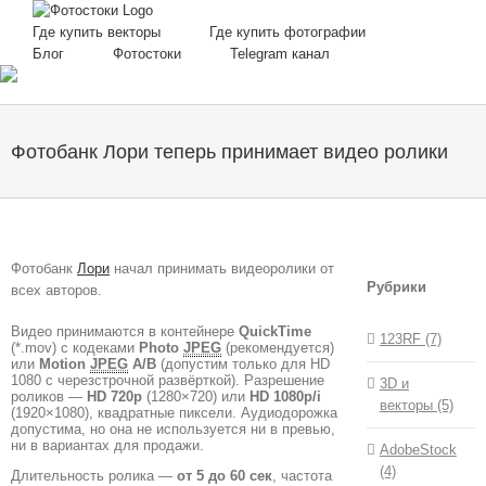
Skip
to
Где купить векторы
Где купить фотографии
content
Блог
Фотостоки
Telegram канал
Фотобанк Лори теперь принимает видео ролики
Фотобанк
Лори
начал принимать видеоролики от
Рубрики
всех авторов.
Видео принимаются в контейнере
QuickTime
123RF (7)
(*.mov) с кодеками
Photo
JPEG
(рекомендуется)
или
Motion
JPEG
A/B
(допустим только для HD
1080 с черезстрочной развёрткой). Разрешение
3D и
роликов —
HD 720p
(1280×720) или
HD 1080p/i
векторы (5)
(1920×1080), квадратные пиксели. Аудиодорожка
допустима, но она не используется ни в превью,
ни в вариантах для продажи.
AdobeStock
(4)
Длительность ролика —
от 5 до 60 сек
, частота