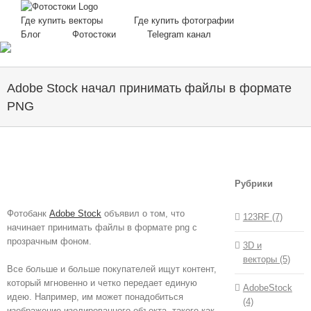
Skip
to
Где купить векторы
Где купить фотографии
content
Блог
Фотостоки
Telegram канал
Adobe Stock начал принимать файлы в формате
PNG
Рубрики
Фотобанк
Adobe Stock
объявил о том, что
123RF (7)
начинает принимать файлы в формате png с
прозрачным фоном.
3D и
векторы (5)
Все больше и больше покупателей ищут контент,
который мгновенно и четко передает единую
AdobeStock
идею. Например, им может понадобиться
(4)
изображение изолированного объекта, такого как