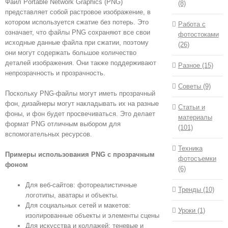
Файл Portable Network Graphics (PNG)
(8)
представляет собой растровое изображение, в
котором используется сжатие без потерь. Это
Работа с
означает, что файлы PNG сохраняют все свои
фотостоками
исходные данные файла при сжатии, поэтому
(26)
они могут содержать большое количество
деталей изображения. Они также поддерживают
Разное (15)
непрозрачность и прозрачность.
Советы (9)
Поскольку PNG-файлы могут иметь прозрачный
фон, дизайнеры могут накладывать их на разные
Статьи и
фоны, и фон будет просвечиваться. Это делает
материалы
формат PNG отличным выбором для
(101)
вспомогательных ресурсов.
Техника
Примеры использования PNG с прозрачным
фотосъемки
фоном
(6)
Для веб-сайтов: фотореалистичные
Тренды (10)
логотипы, аватары и объекты.
Для социальных сетей и макетов:
Уроки (1)
изолированные объекты и элементы сцены
Для искусства и коллажей: теневые и