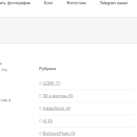
пить фотографии
Блог
Фотостоки
Telegram канал
нк
Рубрики
 эту
123RF (7)
3D и векторы (5)
стие в
AdobeStock (4)
AI (5)
BigStockPhoto (3)