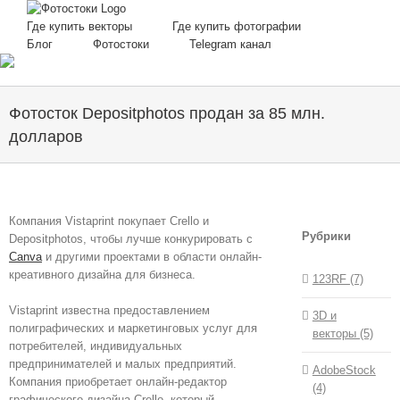
Skip
to
Где купить векторы
Где купить фотографии
content
Блог
Фотостоки
Telegram канал
Фотосток Depositphotos продан за 85 млн.
долларов
Компания Vistaprint покупает Crello и
Рубрики
Depositphotos, чтобы лучше конкурировать с
Canva
и другими проектами в области онлайн-
креативного дизайна для бизнеса.
123RF (7)
Vistaprint известна предоставлением
3D и
полиграфических и маркетинговых услуг для
векторы (5)
потребителей, индивидуальных
предпринимателей и малых предприятий.
AdobeStock
Компания приобретает онлайн-редактор
(4)
графического дизайна Crello, который