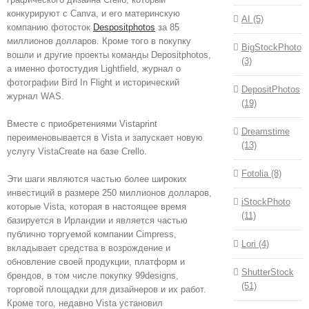
конкурируют с Canva, и его материнскую
AI (5)
компанию фотосток
Despositphotos
за 85
миллионов долларов. Кроме того в покупку
BigStockPhoto
вошли и другие проекты команды Depositphotos,
(3)
а именно фотостудия Lightfield, журнал о
фотографии Bird In Flight и исторический
DepositPhotos
журнал WAS.
(19)
Вместе с приобретениями Vistaprint
Dreamstime
переименовывается в Vista и запускает новую
(13)
услугу VistaCreate на базе Crello.
Fotolia (8)
Эти шаги являются частью более широких
инвестиций в размере 250 миллионов долларов,
iStockPhoto
которые Vista, которая в настоящее время
(11)
базируется в Ирландии и является частью
публично торгуемой компании Cimpress,
Lori (4)
вкладывает средства в возрождение и
обновление своей продукции, платформ и
ShutterStock
брендов, в том числе покупку 99designs,
(51)
торговой площадки для дизайнеров и их работ.
Кроме того, недавно Vista установил