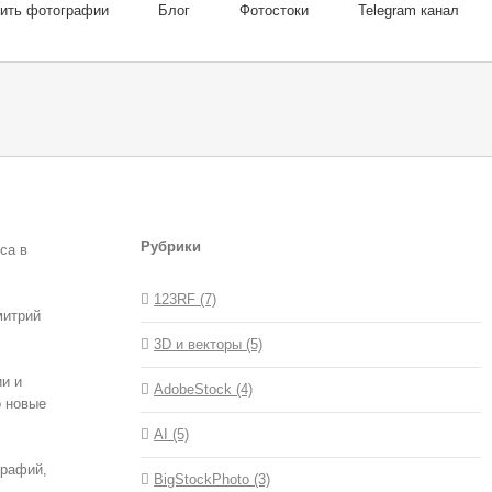
пить фотографии
Блог
Фотостоки
Telegram канал
Рубрики
са в
123RF (7)
митрий
3D и векторы (5)
ии и
AdobeStock (4)
о новые
AI (5)
графий,
BigStockPhoto (3)