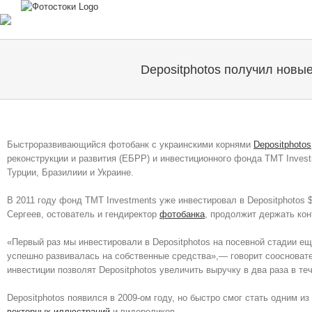
Skip
to
content
Depositphotos получил новы
Быстроразвивающийся фотобанк с украинскими корнями
Depositphotos
реконструкции и развития (ЕБРР) и инвестиционного фонда TMT Invest
Турции, Бразилиии и Украине.
В 2011 году фонд TMT Investments уже инвестировал в Depositphotos
Сергеев, остователь и гендиректор
фотобанка
, продолжит держать кон
«Первый раз мы инвестировали в Depositphotos на посевной стадии ещ
успешно развивалась на собственные средства»,— говорит соосновате
инвестиции позволят Depositphotos увеличить выручку в два раза в т
Depositphotos появился в 2009-ом году, но быстро смог стать одним 
векторных иллюстраций
и видероликов.