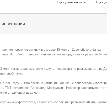
Где купить векторы
Где ку
е инвестиции
получил новые инвестиции в размере $5 млн от Европейского банка
ments. Фотобанк планирует направить новые средства на развитие бизне
 $3 млн. Какую долю компании получат инвесторы не раскрывается, но Д
трольный пакет.
е в 2011 году. С того времени компания больше не привлекала инвестиц
ль TMT Investments Александр Моргульчик. Инвестор рассчитывает, чт
ечении следующих двух лет.
из крупнейших фотостоков, сейчас его коллекция превышает 40 млн. фото