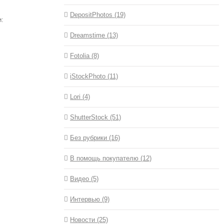
DepositPhotos (19)
и:
Dreamstime (13)
Fotolia (8)
iStockPhoto (11)
Lori (4)
ShutterStock (51)
Без рубрики (16)
В помощь покупателю (12)
Видео (5)
Интервью (9)
Новости (25)