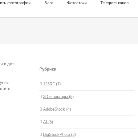
пить фотографии
Блог
Фотостоки
Telegram канал
и и для
Рубрики
тупны
123RF (7)
хотите
3D и векторы (5)
AdobeStock (4)
AI (5)
BigStockPhoto (3)