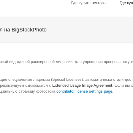
Где купить векторы
Где ку
 на BigStockPhoto
овый вид единой расширенной лицензии, для упрощения процесса покупк
ие специальные лицензии (Special Licenses), автоматически стали дос
 рекомендуем ознакомится с
Extended Usage Image Agreement
. Если вы 
пециальную страницу фотостока
contributor license settings page
.