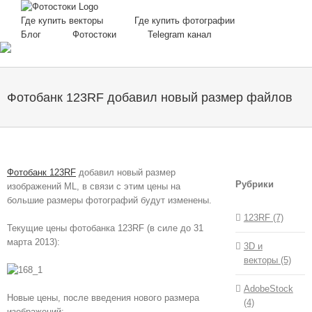
Skip
to
Где купить векторы
Где купить фотографии
content
Блог
Фотостоки
Telegram канал
Фотобанк 123RF добавил новый размер файлов
Фотобанк 123RF
добавил новый размер
Рубрики
изображений ML, в связи с этим цены на
большие размеры фотографий будут изменены.
123RF (7)
Текущие цены фотобанка 123RF (в силе до 31
марта 2013):
3D и
векторы (5)
AdobeStock
Новые цены, после введения нового размера
(4)
изображений: