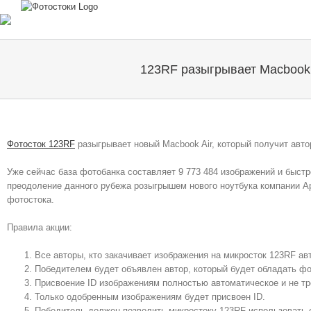
Skip
to
content
123RF разыгрывает Macbook 
Фотосток 123RF
разыгрывает новый Macbook Air, который получит авто
Уже сейчас база фотобанка составляет 9 773 484 изображений и быстр
преодоление данного рубежа розыгрышем нового ноутбука компании Appl
фотостока.
Правила акции:
Все авторы, кто закачивает изображения на микросток 123RF ав
Победителем будет объявлен автор, который будет обладать фо
Присвоение ID изображениям полностью автоматическое и не тр
Только одобренным изображениям будет присвоен ID.
Победитель должен позволить микростоку 123RF использовать 