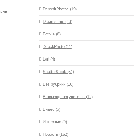
DepositPhotos (19)
 или
Dreamstime (13)
Fotolia (8)
iStockPhoto (11)
Lori (4)
ShutterStock (51)
Без рубрики (16)
В помощь покупателю (12)
Видео (5)
Интервью (9)
Новости (152)