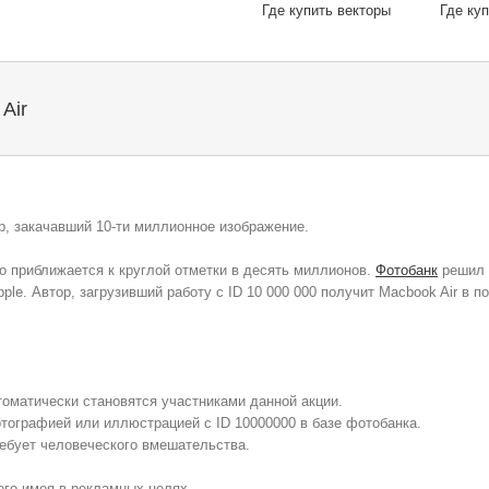
Где купить векторы
Где ку
Air
р, закачавший 10-ти миллионное изображение.
о приближается к круглой отметки в десять миллионов.
Фотобанк
решил 
e. Автор, загрузивший работу с ID 10 000 000 получит Macbook Air в по
томатически становятся участниками данной акции.
тографией или иллюстрацией с ID 10000000 в базе фотобанка.
ебует человеческого вмешательства.
его имея в рекламных целях.