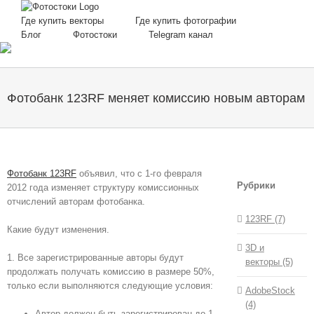
Skip
to
Где купить векторы
Где купить фотографии
content
Блог
Фотостоки
Telegram канал
Фотобанк 123RF меняет комиссию новым авторам
Фотобанк 123RF
объявил, что с 1-го февраля
Рубрики
2012 года изменяет структуру комиссионных
отчислений авторам фотобанка.
123RF (7)
Какие будут изменения.
3D и
1. Все зарегистрированные авторы будут
векторы (5)
продолжать получать комиссию в размере 50%,
только если выполняются следующие условия:
AdobeStock
(4)
Автор должен быть зарегистрирован до 1