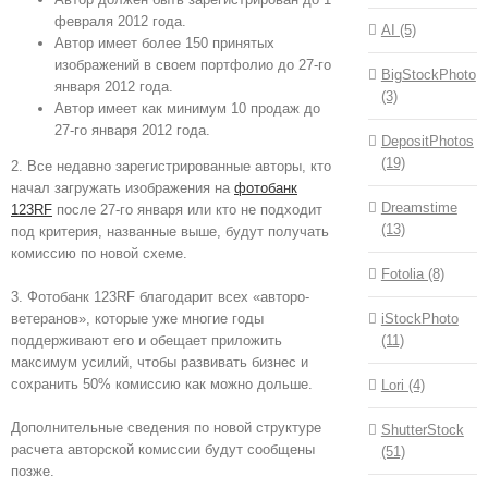
февраля 2012 года.
AI (5)
Автор имеет более 150 принятых
изображений в своем портфолио до 27-го
BigStockPhoto
января 2012 года.
(3)
Автор имеет как минимум 10 продаж до
27-го января 2012 года.
DepositPhotos
(19)
2. Все недавно зарегистрированные авторы, кто
начал загружать изображения на
фотобанк
Dreamstime
123RF
после 27-го января или кто не подходит
(13)
под критерия, названные выше, будут получать
комиссию по новой схеме.
Fotolia (8)
3. Фотобанк 123RF благодарит всех «авторо-
iStockPhoto
ветеранов», которые уже многие годы
(11)
поддерживают его и обещает приложить
максимум усилий, чтобы развивать бизнес и
сохранить 50% комиссию как можно дольше.
Lori (4)
Дополнительные сведения по новой структуре
ShutterStock
расчета авторской комиссии будут сообщены
(51)
позже.