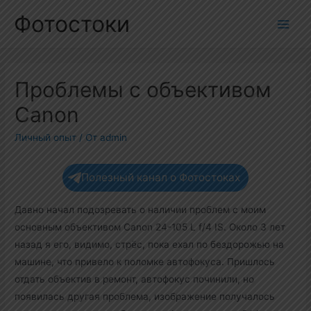
Перейти
Фотостоки
к
Main
содержимому
Men
Проблемы с объективом
Canon
Личный опыт
/ От
admin
Полезный канал о Фотостоках
Давно начал подозревать о наличии проблем с моим
основным объективом Canon 24-105 L f/4 IS. Около 3 лет
назад я его, видимо, стрёс, пока ехал по бездорожью на
машине, что привело к поломке автофокуса. Пришлось
отдать объектив в ремонт, автофокус починили, но
появилась другая проблема, изображение получалось