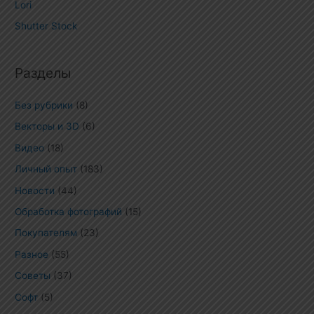
Lori
Shutter Stock
Разделы
Без рубрики
(8)
Векторы и 3D
(6)
Видео
(18)
Личный опыт
(183)
Новости
(44)
Обработка фотографий
(15)
Покупателям
(23)
Разное
(55)
Советы
(37)
Софт
(5)