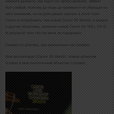
немного размыто, как будто не сфокусировано. Эффект
был слабый, поэтому до поры до времени я не обращал на
него внимание, но на днях решил заехать в show room
Canon и попробовать там новый Canon 5D MarkIII, а заодно
и другие объективы, включая новый Canon 24-105 L f/4 IS.
И результат этих тестов меня не порадовал.
Снимал со штатива, при одинаковых настройках:
Мой фотоаппарат (Canon 5D MarkII). Новый объектив
(слева) и мой аналогичный объектив (справа):