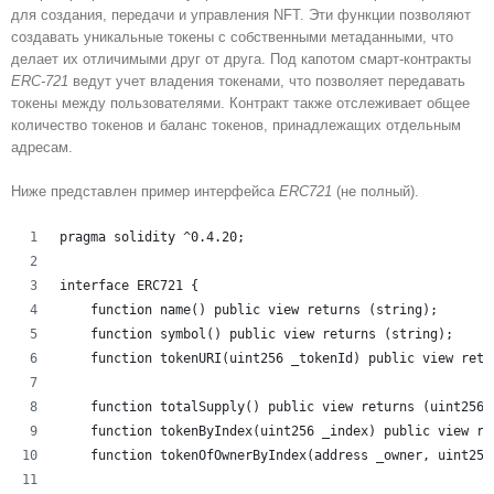
для создания, передачи и управления NFT. Эти функции позволяют
создавать уникальные токены с собственными метаданными, что
делает их отличимыми друг от друга. Под капотом смарт-контракты
ERC-721
ведут учет владения токенами, что позволяет передавать
токены между пользователями. Контракт также отслеживает общее
количество токенов и баланс токенов, принадлежащих отдельным
адресам.
Ниже представлен пример интерфейса
ERC721
(не полный).
pragma solidity ^0.4.20;
interface ERC721 {
    function name() public view returns (string);
    function symbol() public view returns (string);
    function tokenURI(uint256 _tokenId) public view retu
    function totalSupply() public view returns (uint256)
    function tokenByIndex(uint256 _index) public view re
    function tokenOfOwnerByIndex(address _owner, uint256