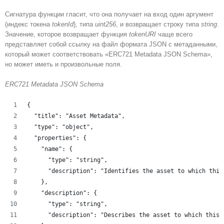
Сигнатура функции гласит, что она получает на вход один аргумент
(индекс токена
tokenId
), типа
uint256
, и возвращает строку типа
string
.
Значение, которое возвращает функция
tokenURI
чаще всего
представляет собой ссылку на файл формата JSON с метаданными,
который может соответствовать «ERC721 Metadata JSON Schema»,
но может иметь и произвольные поля.
ERC721 Metadata JSON Schema
{
  "title": "Asset Metadata",
  "type": "object",
  "properties": {
    "name": {
      "type": "string",
      "description": "Identifies the asset to which this
    },
    "description": {
      "type": "string",
      "description": "Describes the asset to which this 