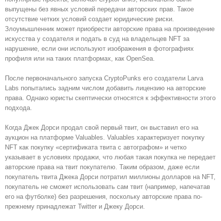
выпущены без явных условий передачи авторских прав. Такое
отсутствие четких условий создает юридические риски.
Злоумышленник может приобрести авторские права на произведение
искусства у создателя и подать в суд на владельцев NFT за
нарушение, если они используют изображения в фотографиях
профиля или на таких платформах, как OpenSea.
После первоначального запуска CryptoPunks его создатели Larva
Labs попытались задним числом добавить лицензию на авторские
права. Однако юристы скептически относятся к эффективности этого
подхода.
Когда Джек Дорси продал свой первый твит, он выставил его на
аукцион на платформе Valuables. Valuables характеризует покупку
NFT как покупку «сертификата твита с автографом» и четко
указывает в условиях продажи, что любая такая покупка не передает
авторские права на твит покупателю. Таким образом, даже если
покупатель твита Джека Дорси потратил миллионы долларов на NFT,
покупатель не сможет использовать сам твит (например, напечатав
его на футболке) без разрешения, поскольку авторские права по-
прежнему принадлежат Twitter и Джеку Дорси.