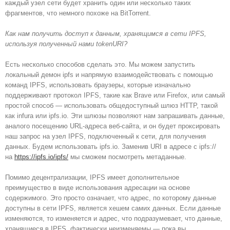
каждый узел сети будет хранить один или несколько таких
фрагментов, что немного похоже на BitTorrent.
Как нам получить доступ к данным, хранящимся в сети IPFS,
используя полученный нами
tokenURI
?
Есть несколько способов сделать это. Мы можем запустить
локальный демон ipfs и напрямую взаимодействовать с помощью
команд IPFS, использовать браузеры, которые изначально
поддерживают протокол IPFS, такие как Brave или Firefox, или самый
простой способ — использовать общедоступный шлюз HTTP, такой
как infura или ipfs.io. Эти шлюзы позволяют нам запрашивать данные,
аналого посещению URL-адреса веб-сайта, и он будет проксировать
наш запрос на узел IPFS, подключенный к сети, для получения
данных. Будем использовать ipfs.io. Заменив URI в адресе с ipfs://
на
https://ipfs.io/ipfs/
мы сможем посмотреть метаданные.
Помимо децентрализации, IPFS имеет дополнительное
преимущество в виде использования адресации на основе
содержимого. Это просто означает, что адрес, по которому данные
доступны в сети IPFS, является хешем самих данных. Если данные
изменяются, то изменяется и адрес, что подразумевает, что данные,
хранящиеся в IPFS, фактически неизменяемы — пока вы