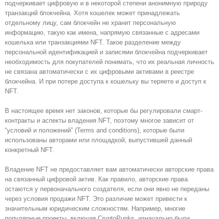
подчеркивает цифровую и в некоторой степени анонимную природу
транзакций блокчейна. Хотя кошелек может принадлежать
отдельному лицу, сам блокчейн не хранит персональную
информацию, такую ​​как имена, напрямую связанные с адресами
кошелька или транзакциями NFT. Такое разделение между
персональной идентификацией и записями блокчейна подчеркивает
необходимость для покупателей понимать, что их реальная личность
не связана автоматически с их цифровыми активами в реестре
блокчейна. И при потере доступа к кошельку вы теряете и доступ к
NFT.
В настоящее время нет законов, которые бы регулировали смарт-
контракты и аспекты владения NFT, поэтому многое зависит от
“условий и положений” (Terms and conditions), которые были
использованы авторами или площадкой, выпустившей данный
конкретный NFT.
Владение NFT не предоставляет вам автоматически авторские права
на связанный цифровой актив. Как правило, авторские права
остаются у первоначального создателя, если они явно не переданы
через условия продажи NFT. Это различие может привести к
значительным юридическим сложностям. Например, многие
популярные проекты, включая CryptoPunks, изначально были