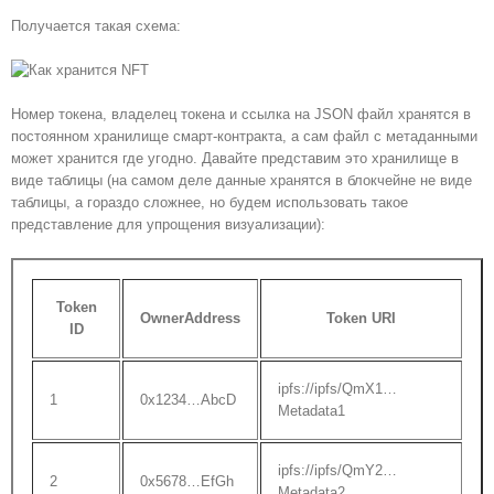
Получается такая схема:
Номер токена, владелец токена и ссылка на JSON файл хранятся в
постоянном хранилище смарт-контракта, а сам файл с метаданными
может хранится где угодно. Давайте представим это хранилище в
виде таблицы (на самом деле данные хранятся в блокчейне не виде
таблицы, а гораздо сложнее, но будем использовать такое
представление для упрощения визуализации):
Token
OwnerAddress
Token URI
ID
ipfs://ipfs/QmX1…
1
0x1234…AbcD
Metadata1
ipfs://ipfs/QmY2…
2
0x5678…EfGh
Metadata2