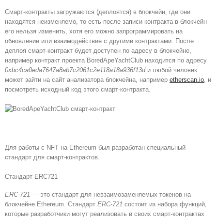
Смарт-контракты загружаются (деплоятся) в блокчейн, где они
находятся неизменяемо, то есть после записи контракта в блокчейн
его нельзя изменить, хотя его можно запрограммировать на
обновление или взаимодействие с другими контрактами. После
деплоя смарт-контракт будет доступен по адресу в блокчейне,
например контракт проекта BoredApeYachtClub находится по адресу
0xbc4ca0eda7647a8ab7c2061c2e118a18a936f13d
и любой человек
может зайти на сайт анализатора блокчейна, например
etherscan.io
, и
посмотреть исходный код этого смарт-контракта.
Для работы с NFT на Ethereum был разработан специальный
стандарт для смарт-контрактов.
Стандарт ERC721
ERC-721
— это стандарт для невзаимозаменяемых токенов на
блокчейне Ethereum. Стандарт
ERC-721
состоит из набора функций,
которые разработчики могут реализовать в своих смарт-контрактах