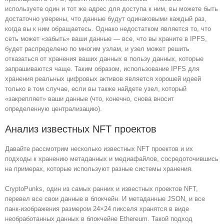
используете один и тот же адрес для доступа к ним, вы можете быть
достаточно уверены, что данные будут одинаковыми каждый раз,
когда вы к ним обращаетесь. Однако недостатком является то, что
сеть может «забыть» ваши данные — все, что вы храните в IPFS,
будет распределено по многим узлам, и узел может решить
отказаться от хранения ваших данных в пользу данных, которые
запрашиваются чаще. Таким образом, использование IPFS для
хранения реальных цифровых активов является хорошей идеей
только в том случае, если вы также найдете узел, который
«закрепляет» ваши данные (что, конечно, снова вносит
определенную централизацию).
Анализ известных NFT проектов
Давайте рассмотрим несколько известных NFT проектов и их
подходы к хранению метаданных и медиафайлов, сосредоточившись
на примерах, которые используют разные системы хранения.
CryptoPunks, один из самых ранних и известных проектов NFT,
перевел все свои данные в блокчейн. И метаданные JSON, и все
панк-изображения размером 24×24 пикселя хранятся в виде
необработанных данных в блокчейне Ethereum. Такой подход