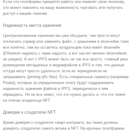
Если эти платформы прекратят работу или изменят свою политику,
это может повлиять на вашу возможность торговать или получать
доступ к вашим токенам.
Надежность места хранения
Централизованное хранение мы уже обсудили, там просто могут
отключить сервер или заменить файл, с хранением в блокчейне тоже
все понятно, там вы остаетесь владельцем пока живет блокчейн
(Ethereum надеюсь с нами надолго, а вот насчет мелких блокчейнов
не уверен). А вот с IPFS может быть не так все просто, главный риск
размещения метаданных и медиафайлов в IPFS в том, что данные
оттуда могут просто удалиться, если их периодически не
запрашивать (pinning ipfs files). Есть специальные сервисы (например
Pinata), которые за определенную плату будут поддерживать
надежность хранения файлов в IPFS, периодически к ним
обращаясь. Но не все знают, что это нужно делать и, что это лежит
на плечах владельца NFT.
Доверие к создателю NFT
Кроме доверия к создателю смарт-контракта, вы также должны
доверять создателю самого актива и NFT. На крупных платформах