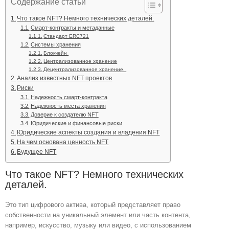
Содержание статьи
Что такое NFT? Немного технических деталей.
Смарт-контракты и метаданные
Стандарт ERC721
Системы хранения
Блокчейн
Централизованное хранение
Децентрализованное хранение.
Анализ известных NFT проектов
Риски
Надежность смарт-контракта
Надежность места хранения
Доверие к создателю NFT
Юридические и финансовые риски
Юридические аспекты создания и владения NFT
На чем основана ценность NFT
Будущее NFT
Что такое NFT? Немного технических
деталей.
Это тип цифрового актива, который представляет право
собственности на уникальный элемент или часть контента,
например, искусство, музыку или видео, с использованием