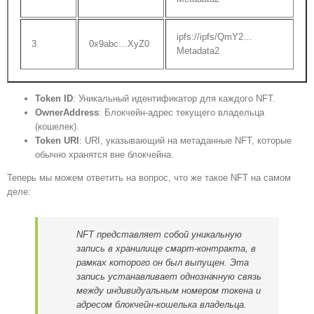
ipfs://ipfs/QmY2…
3
0x9abc…XyZ0
Metadata2
Token ID
: Уникальный идентификатор для каждого NFT.
OwnerAddress
: Блокчейн-адрес текущего владельца
(кошелек).
Token URI
: URI, указывающий на метаданные NFT, которые
обычно хранятся вне блокчейна.
Теперь мы можем ответить на вопрос, что же такое NFT на самом
деле:
NFT представляет собой уникальную
запись в хранилище смарт-контракта, в
рамках которого он был выпущен. Эта
запись устанавливает однозначную связь
между индивидуальным номером токена и
адресом блокчейн-кошелька владельца.