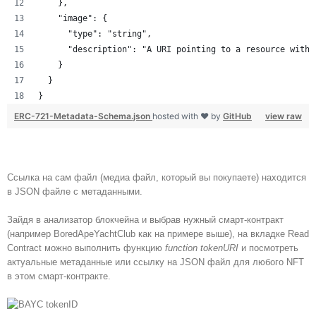
    },
    "image": {
      "type": "string",
      "description": "A URI pointing to a resource with 
    }
  }
}
ERC-721-Metadata-Schema.json
hosted with ❤ by
GitHub
view raw
Ссылка на сам файл (медиа файл, который вы покупаете) находится
в JSON файле с метаданными.
Зайдя в анализатор блокчейна и выбрав нужный смарт-контракт
(например BoredApeYachtClub как на примере выше), на вкладке Read
Contract можно выполнить функцию
function tokenURI
и посмотреть
актуальные метаданные или ссылку на JSON файл для любого NFT
в этом смарт-контракте.