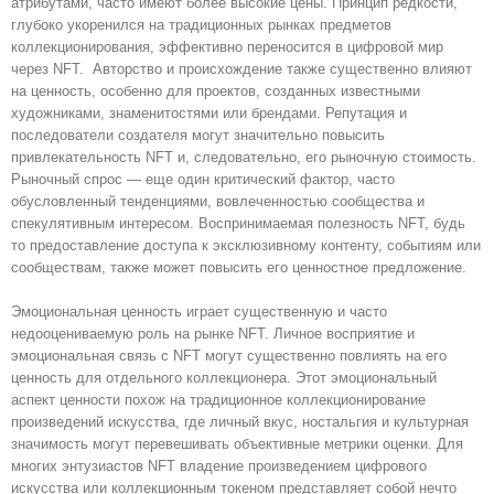
атрибутами, часто имеют более высокие цены. Принцип редкости,
глубоко укоренился на традиционных рынках предметов
коллекционирования, эффективно переносится в цифровой мир
через NFT. Авторство и происхождение также существенно влияют
на ценность, особенно для проектов, созданных известными
художниками, знаменитостями или брендами. Репутация и
последователи создателя могут значительно повысить
привлекательность NFT и, следовательно, его рыночную стоимость.
Рыночный спрос — еще один критический фактор, часто
обусловленный тенденциями, вовлеченностью сообщества и
спекулятивным интересом. Воспринимаемая полезность NFT, будь
то предоставление доступа к эксклюзивному контенту, событиям или
сообществам, также может повысить его ценностное предложение.
Эмоциональная ценность играет существенную и часто
недооцениваемую роль на рынке NFT. Личное восприятие и
эмоциональная связь с NFT могут существенно повлиять на его
ценность для отдельного коллекционера. Этот эмоциональный
аспект ценности похож на традиционное коллекционирование
произведений искусства, где личный вкус, ностальгия и культурная
значимость могут перевешивать объективные метрики оценки. Для
многих энтузиастов NFT владение произведением цифрового
искусства или коллекционным токеном представляет собой нечто