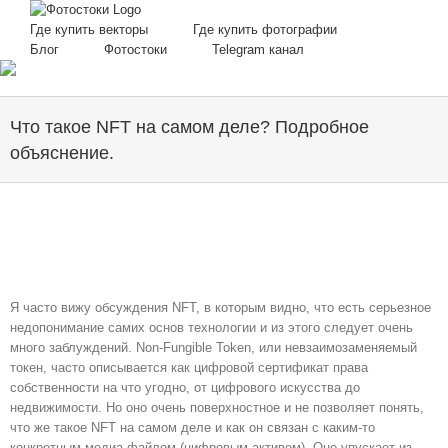
Skip
to
Где купить векторы
Где купить фотографии
content
Блог
Фотостоки
Telegram канал
Что такое NFT на самом деле? Подробное
объяснение.
Я часто вижу обсуждения NFT, в которым видно, что есть серьезное
недопонимание самих основ технологии и из этого следует очень
много заблуждений. Non-Fungible Token, или невзаимозаменяемый
токен, часто описывается как цифровой сертификат права
собственности на что угодно, от цифрового искусства до
недвижимости. Но оно очень поверхностное и не позволяет понять,
что же такое NFT на самом деле и как он связан с каким-то
конкретным медиа файлом (цифровым активом). Оно упускает из