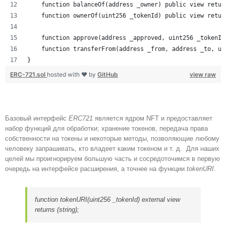
    function balanceOf(address _owner) public view retur
    function ownerOf(uint256 _tokenId) public view retur
    function approve(address _approved, uint256 _tokenId
    function transferFrom(address _from, address _to, ui
}
ERC-721.sol
hosted with ❤ by
GitHub
view raw
Базовый интерфейс
ERC721
является ядром NFT и предоставляет
набор функций для обработки; хранение токенов, передача права
собственности на токены и некоторые методы, позволяющие любому
человеку запрашивать, кто владеет каким токеном и т. д. Для наших
целей мы проигнорируем большую часть и сосредоточимся в первую
очередь на интерфейсе расширения, а точнее на функции
tokenURI
.
function tokenURI(uint256 _tokenId) external view
returns (string);