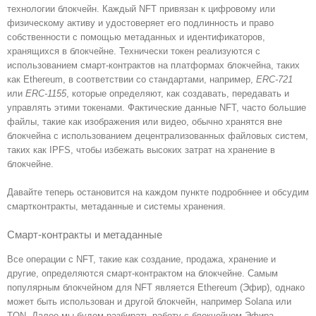
технологии блокчейн. Каждый NFT привязан к цифровому или
физическому активу и удостоверяет его подлинность и право
собственности с помощью метаданных и идентификаторов,
хранящихся в блокчейне. Технически токен реализуются с
использованием смарт-контрактов на платформах блокчейна, таких
как Ethereum, в соответствии со стандартами, например,
ERC-721
или
ERC-1155
, которые определяют, как создавать, передавать и
управлять этими токенами. Фактические данные NFT, часто большие
файлы, такие как изображения или видео, обычно хранятся вне
блокчейна с использованием децентрализованных файловых систем,
таких как IPFS, чтобы избежать высоких затрат на хранение в
блокчейне.
Давайте теперь остановится на каждом пункте подробннее и обсудим
смартконтракты, метаданные и системы хранения.
Смарт-контракты и метаданные
Все операции с NFT, такие как создание, продажа, хранение и
другие, определяются смарт-контрактом на блокчейне. Самым
популярным блокчейном для NFT является Ethereum (Эфир), однако
может быть использован и другой блокчейн, например Solana или
TON. Далее мы будем разбирать работу с блокчейном Эфира,