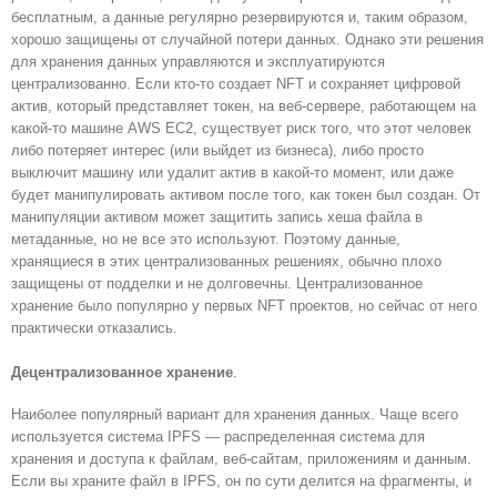
бесплатным, а данные регулярно резервируются и, таким образом,
хорошо защищены от случайной потери данных. Однако эти решения
для хранения данных управляются и эксплуатируются
централизованно. Если кто-то создает NFT и сохраняет цифровой
актив, который представляет токен, на веб-сервере, работающем на
какой-то машине AWS EC2, существует риск того, что этот человек
либо потеряет интерес (или выйдет из бизнеса), либо просто
выключит машину или удалит актив в какой-то момент, или даже
будет манипулировать активом после того, как токен был создан. От
манипуляции активом может защитить запись хеша файла в
метаданные, но не все это используют. Поэтому данные,
хранящиеся в этих централизованных решениях, обычно плохо
защищены от подделки и не долговечны. Централизованное
хранение было популярно у первых NFT проектов, но сейчас от него
практически отказались.
Децентрализованное хранение
.
Наиболее популярный вариант для хранения данных. Чаще всего
используется система IPFS — распределенная система для
хранения и доступа к файлам, веб-сайтам, приложениям и данным.
Если вы храните файл в IPFS, он по сути делится на фрагменты, и