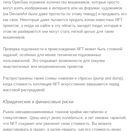
типа OpenSea огромное количество мошенников, которые просто
могут взять изображение в интернете или на форумах художников
(на DeviantArt были даже протесты по этому поводу) и продавать его
как свое. Некоторые даже пытаются продать копии известных NFT
проектов, а когда на хайпе в эту область заходят люди, которые в
этом не разбираются они могут стать легкой целью для таких
мошенников.
Проверка подлинности и происхождения NFT может быть сложной
задачей, особенно для менее технически подкованных
пользователей. Это открывает возможности для покупки
неаутентичных или мошеннических проектов.
Распространены также схемы «накачки и сброса» (pump and dump),
когда стоимость коллекции NFT искусственно завышается перед
массовой распродажей.
Юридические и финансовые риски
Рынок невзаимозаменяемых токенов крайне нестабилен и
спекулятивен. Цены могут резко колебаться, и нет никаких гарантий,
что NFT сохранит или увеличит свою стоимость. Вы можете
инвестировать в проект, а затем увидеть, как его стоимость резко