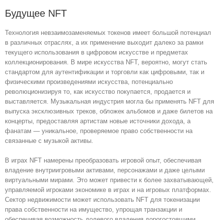
Будущее NFT
Технология невзаимозаменяемых токенов имеет большой потенциал
в различных отраслях, а их применение выходит далеко за рамки
текущего использования в цифровом искусстве и предметах
коллекционирования. В мире искусства NFT, вероятно, могут стать
стандартом для аутентификации и торговли как цифровыми, так и
физическими произведениями искусства, потенциально
революционизируя то, как искусство покупается, продается и
выставляется. Музыкальная индустрия могла бы применять NFT для
выпуска эксклюзивных треков, обложек альбомов и даже билетов на
концерты, предоставляя артистам новые источники дохода, а
фанатам — уникальное, проверяемое право собственности на
связанные с музыкой активы.
В играх NFT намерены преобразовать игровой опыт, обеспечивая
владение внутриигровыми активами, персонажами и даже целыми
виртуальными мирами. Это может привести к более захватывающей,
управляемой игроками экономике в играх и на игровых платформах.
Сектор недвижимости может использовать NFT для токенизации
права собственности на имущество, упрощая транзакции и
обеспечивая возможность долевого владения дорогостоящими