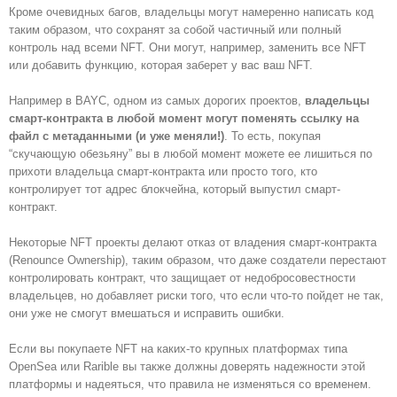
Кроме очевидных багов, владельцы могут намеренно написать код
таким образом, что сохранят за собой частичный или полный
контроль над всеми NFT. Они могут, например, заменить все NFT
или добавить функцию, которая заберет у вас ваш NFT.
Например в
BAYC, одном из самых дорогих проектов,
владельцы
смарт-контракта в любой момент могут поменять ссылку на
файл с метаданными (и уже меняли!)
. То есть, покупая
“скучающую обезьяну” вы в любой момент можете ее лишиться по
прихоти владельца смарт-контракта или просто того, кто
контролирует тот адрес блокчейна, который выпустил смарт-
контракт.
Некоторые NFT проекты делают отказ от владения смарт-контракта
(Renounce Ownership), таким образом, что даже создатели перестают
контролировать контракт, что защищает от недобросовестности
владельцев, но добавляет риски того, что если что-то пойдет не так,
они уже не смогут вмешаться и исправить ошибки.
Если вы покупаете NFT на каких-то крупных платформах типа
OpenSea или Rarible вы также должны доверять надежности этой
платформы и надеяться, что правила не изменяться со временем.