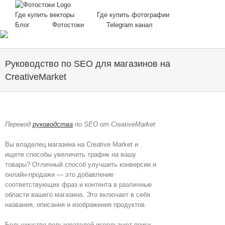
Skip
to
Где купить векторы
Где купить фотографии
content
Блог
Фотостоки
Telegram канал
Руководство по SEO для магазинов на
CreativeMarket
Перевод
руководства
по SEO от CreativeMarket
Вы владелец магазина на Creative Market и
ищете способы увеличить трафик на вашу
товары? Отличный способ улучшить конверсии и
онлайн-продажи — это добавление
соответствующих фраз и контента в различные
области вашего магазина. Это включает в себя
названия, описания и изображения продуктов.
Большинство пользователей используют поиск