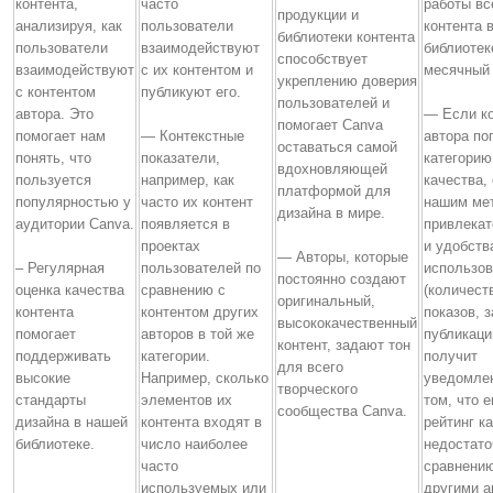
контента,
часто
работы вс
продукции и
анализируя, как
пользователи
контента 
библиотеки контента
пользователи
взаимодействуют
библиотеке
способствует
взаимодействуют
с их контентом и
месячный 
укреплению доверия
с контентом
публикуют его.
пользователей и
автора. Это
— Если ко
помогает Canva
помогает нам
— Контекстные
автора по
оставаться самой
понять, что
показатели,
категорию
вдохновляющей
пользуется
например, как
качества,
платформой для
популярностью у
часто их контент
нашим ме
дизайна в мире.
аудитории Canva.
появляется в
привлекат
проектах
и удобств
— Авторы, которые
– Регулярная
пользователей по
использов
постоянно создают
оценка качества
сравнению с
(количест
оригинальный,
контента
контентом других
показов, з
высококачественный
помогает
авторов в той же
публикаци
контент, задают тон
поддерживать
категории.
получит
для всего
высокие
Например, сколько
уведомле
творческого
стандарты
элементов их
том, что е
сообщества Canva.
дизайна в нашей
контента входят в
рейтинг к
библиотеке.
число наиболее
недостато
часто
сравнению
используемых или
другими а