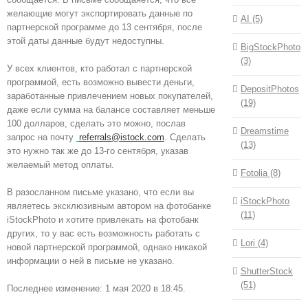
желающие могут экспортировать данные по
AI (5)
партнерской программе до 13 сентября, после
этой даты данные будут недоступны.
BigStockPhoto
(3)
У всех клиентов, кто работал с партнерской
программой, есть возможно вывести деньги,
DepositPhotos
заработанные привлечением новых покупателей,
(19)
даже если сумма на балансе составляет меньше
100 долларов, сделать это можно, послав
Dreamstime
запрос на почту
referrals@istock.com
. Сделать
(13)
это нужно так же до 13-го сентября, указав
желаемый метод оплаты.
Fotolia (8)
В разосланном письме указано, что если вы
iStockPhoto
являетесь эксклюзивным автором на фотобанке
(11)
iStockPhoto и хотите привлекать на фотобанк
других, то у вас есть возможность работать с
Lori (4)
новой партнерской программой, однако никакой
информации о ней в письме не указано.
ShutterStock
(51)
Последнее изменение: 1 мая 2020 в 18:45.