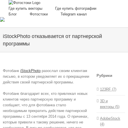
Skip
to
Где купить векторы
Где купить фотографии
content
Блог
Фотостоки
Telegram канал
iStockPhoto отказывается от партнерской
программы
Фотобанк
iStockPhoto
разослал своим клиентам
Рубрики
письмо, в котором уведомляет их о прекращении
действия своей партнерской программы.
123RF (7)
Фотобанк благодарит всех, кто привлекал новых
клиентов через партнерскую программу и
3D и
сообщает, что для фотобанка стало
векторы (5)
необходимым прекратить действие партнерской
программы с 13 сентября 2014 года. О причинах,
AdobeStock
которые привели к такому решение, ничего не
(4)
сообщается. В письме сообщаяется, что все