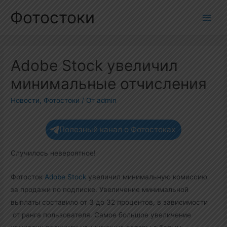
Перейти
Фотостоки
к
Main
содержимому
Men
Adobe Stock увеличил
минимальные отчисления
Новости
,
Фотостоки
/ От
admin
Полезный канал о Фотостоках
Случилось невероятное!
Фотосток
Adobe Stock
увеличил минимальную комиссию
за продажи по подписке. Увеличение минимальной
выплаты составило от 3 до 32 процентов, в зависимости
от ранга пользователя. Самое большое увеличение