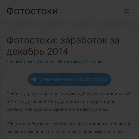
Перейти
Фотостоки
к
Main
содержимому
Men
Фотостоки: заработок за
декабрь 2014
Личный опыт
,
Финансы
,
Фотостоки
/ От
admin
Полезный канал о Фотостоках
Сейчас утро 1-го января, а я уже публикую традиционный
отчет за декабрь 2014 года и делюсь информацией,
сколько мне удалось заработать на фотобанках.
Общий заработок по фотобанкам представлен в таблице (в
скобках изменения по сравнению с прошлым месяцем):