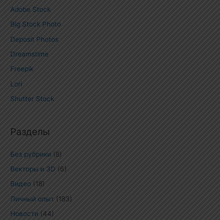
Adobe Stock
Big Stock Photo
Deposit Photos
Dreamstime
Freepik
Lori
Shutter Stock
Разделы
Без рубрики
(8)
Векторы и 3D
(6)
Видео
(18)
Личный опыт
(183)
Новости
(44)