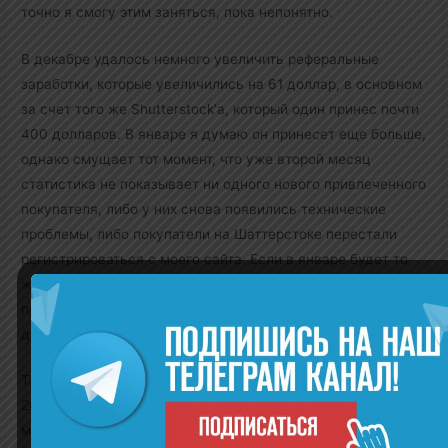
точно я смогу этим заняться, пока непонятно.
В декабре удалось немного увеличить реферальные
заработки, которые увеличились на 61 доллар, в основном
за счет того же Shutterstock’а, который один принес почти
400 долларов. В январе я думаю он принесет еще больше,
однако смущает тот момент, что уже второй месяц
статистика не показывает ни одного нового привлеченного
покупателя, либо у них снова появились технические
проблемы, либо покупатели на Шаттерстоке перестали
регистрироваться с моего сайта. Если в январе будет то
же самое, то нужно будет что-то делать, например
провести тестовую покупку. Суммарный реферральный
доход на фотостоках в декабре составил 733 доллара.
Таким образом общий заработок на фотобанках за декабрь
2014 составил
753 доллара
, что на 61 доллар больше, чем
месяцем ранее. Прогноз о том, что в декабре доход