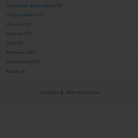
Обработка фотографий
(15)
Покупателям
(23)
Разное
(55)
Советы
(37)
Софт
(5)
Финансы
(122)
Фотостоки
(237)
Юмор
(4)
Copyright © 2026 Фотостоки