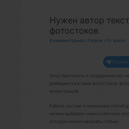
Нужен автор текст
фотостоков
6 комментариев
/
Разное
/ От
admin
Полезны
Хочу пригласить к сотрудничеству ч
разбирается в теме фотостоков, фот
иллюстраций.
Работа состоит в написании статей д
можно выбирать самостоятельно (посл
которую нужно написать статью.