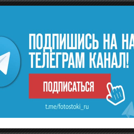
Следующая Запись
→
жен автор текстов
фотостоков”
?
твета нет.