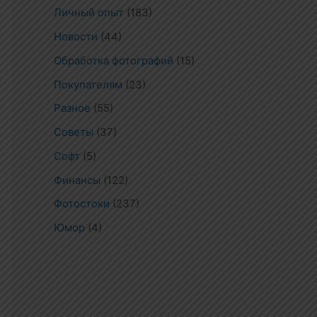
Личный опыт
(183)
Новости
(44)
Обработка фотографий
(15)
Покупателям
(23)
Разное
(55)
Советы
(37)
Софт
(5)
Финансы
(122)
Фотостоки
(237)
Юмор
(4)