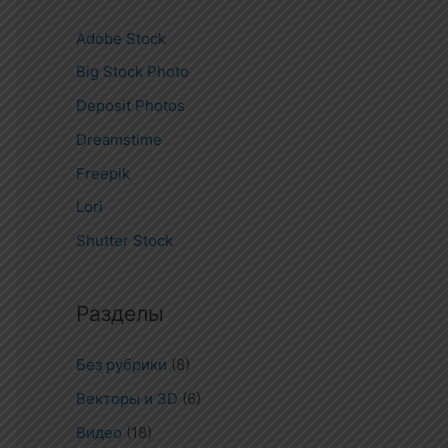
Adobe Stock
Big Stock Photo
Deposit Photos
Dreamstime
Freepik
Lori
Shutter Stock
Разделы
Без рубрики
(8)
Векторы и 3D
(6)
Видео
(18)