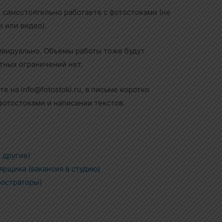
 самостоятельно работаете с фотостоками (не
 или видео).
ивидуально. Объемы работы тоже будут
етных ограничений нет.
е на info@fotostoki.ru, в письме коротко
фотостоками и написании текстов.
 другие)
ярщика (вакансия в студию)
люстраторы)