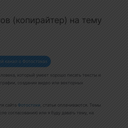
ов (копирайтер) на тему
й канал о Фотостоках
еловека, который умеет хорошо писать тексты и
ографии, создании видео или векторных
ля сайта
Фотостоки
, статьи оплачиваются. Темы
е согласования) или я буду давать тему, на