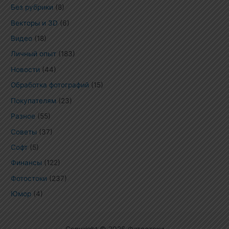
Без рубрики
(8)
Векторы и 3D
(6)
Видео
(18)
Личный опыт
(183)
Новости
(44)
Обработка фотографий
(15)
Покупателям
(23)
Разное
(55)
Советы
(37)
Софт
(5)
Финансы
(122)
Фотостоки
(237)
Юмор
(4)