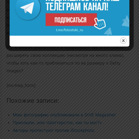
(коллекция Шаттерстока), которые предлагают крупным
корпоративным клиентам, тем самым переманивая их с
классических фотобанков. Но вряд ли это сулит нам,
простым авторам, что-то хорошее, скорее наоборот. В этой
войне авторы всегда будут проигравшими.
PS: А может Shutterstock и продолжает так агрессивно
расширять свою коллекцию (несмотря на много хлама),
чтобы хоть как-то приблизиться по ее размеру к Getty
Images?
[mc4wp_form]
Похожие записи:
Мою фотографию опубликовали в DIVE Magazine!
Приплыли…или «Шаттерсток, как ты мог?»
Авторы протестуют против iStockphoto