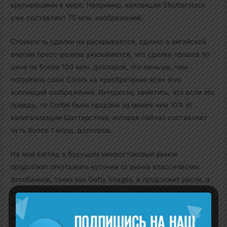
крупнейшими в мире. Например, коллекция Shutterstock
уже составляет 75 млн. изображений.
Стоимость сделки не раскрывается, однако в китайской
версии пресс-релиза указывается, что сделка прошла по
цене не более 100 млн. долларов, что меньше, чем
потратила сама Corbis на приобретение всех этих
коллекций изображений. Интересно заметить, что если это
правда, то Corbis была продана за менее чем 10% от
капитализации Шаттерстока, которая сейчас составляет
чуть более 1 млрд. долларов.
На мой взгляд в будущем микростоковый рынок
продолжит откусывать кусочки от рынка классических
фотобанков, таких как Getty Images, и продолжит расти, а
некогда безоговорочные лидеры продолжат стагнировать,
проигрывая ценовую войну. Уже сейчас фотостоки
создают премиум коллекции, такие как, например, Offset