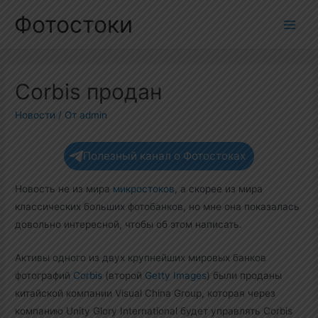
Перейти
Фотостоки
к
Main
содержимому
Men
Corbis продан
Новости
/ От
admin
Полезный канал о Фотостоках
Новость не из мира
микростоков
, а скорее из мира
классических больших фотобанков, но мне она показалась
довольно интересной, чтобы об этом написать.
Активы одного из двух крупнейших мировых банков
фотографий
Corbis
(второй
Getty Images
) были проданы
китайской компании Visual China Group, которая через
компанию Unity Glory International будет управлять Corbis