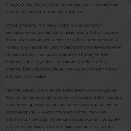
Image, Corbis Motion и Veer брендами, всеми архивами и
сопутствующими торговыми марками.
Стоит отметить, что Visual China Group является
эксклюзивным дистрибьютором контента Getty Images в
Китае и компании уже много лет работают совместно. И
теперь они передали Getty право распространять контент
Corbis во всех странах за пределами Китая. Контент
Корбис станет одной из коллекций фотобанка Getty
Images. Таки образом общая коллекция составит более
200 млн фотографий.
Нет так давно Corbis провела масштабные сокращения.
Классические фотобанки такие как Corbis и Getty Images в
последнее время все сильнее испытывают давление со
стороны крупных микростоковых сайтов, таких как
Shutterstock
и
Fotolia
. Коллекции изображений последних
растут очень быстрыми темпами и скоро могут стать