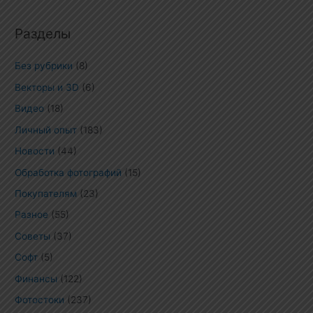
Разделы
Без рубрики
(8)
Векторы и 3D
(6)
Видео
(18)
Личный опыт
(183)
Новости
(44)
Обработка фотографий
(15)
Покупателям
(23)
Разное
(55)
Советы
(37)
Софт
(5)
Финансы
(122)
Фотостоки
(237)