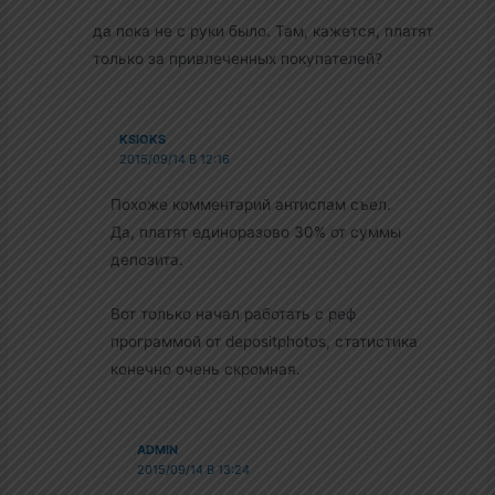
да пока не с руки было. Там, кажется, платят
только за привлеченных покупателей?
KSIOKS
2015/09/14 В 12:16
Похоже комментарий антиспам съел.
Да, платят единоразово 30% от суммы
депозита.
Вот только начал работать с реф
программой от depositphotos, статистика
конечно очень скромная.
ADMIN
2015/09/14 В 13:24