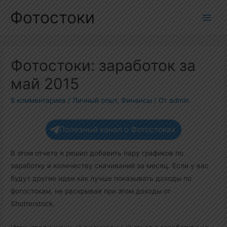
Перейти
Фотостоки
к
Main
содержимому
Men
Фотостоки: заработок за
май 2015
8 комментариев
/
Личный опыт
,
Финансы
/ От
admin
Полезный канал о Фотостоках
В этом отчете я решил добавить пару графиков по
заработку и количеству скачиваний за месяц. Если у вас
будут другие идеи как лучше показывать доходы по
фотостокам, не раскрывая при этом доходы от
Shutterstock.