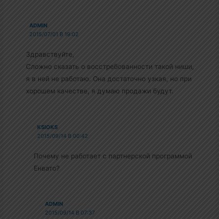
ADMIN
2015/07/01 В 19:02
Здравствуйте,
Сложно сказать о восстребованности такой ниши,
я в ней не работаю. Она достаточно узкая, но при
хорошем качестве, я думаю продажи будут.
KSIOKS
2015/09/14 В 00:42
Почему не работает с партнерской программой
Енвато?
ADMIN
2015/09/14 В 07:37