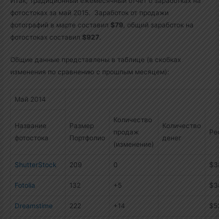
Итак, традиционный ежемесячный отчет о заработках на
фотостоках за май 2015. Заработок от продажи
фотографий в марте составил
$79
, общий заработок на
фотостоках составил
$927
.
Общие данные представлены в таблице (в скобках
изменения по сравнению с прошлым месяцем):
Май 2014
Количество
Название
Размер
Количество
продаж
Ре
фотостока
Портфолио
денег
(изменение)
ShutterStock
209
0
$3
Fotolia
132
+5
$3
Dreamstime
222
+14
$5