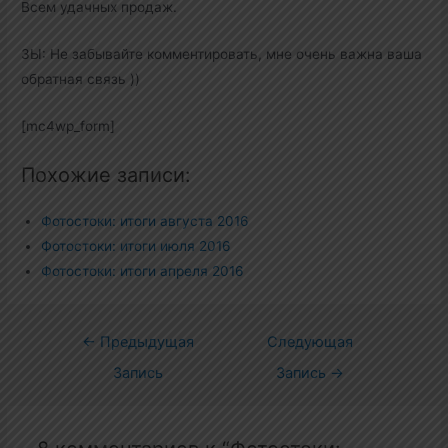
Всем удачных продаж.
ЗЫ: Не забывайте комментировать, мне очень важна ваша
обратная связь ))
[mc4wp_form]
Похожие записи:
Фотостоки: итоги августа 2016
Фотостоки: итоги июля 2016
Фотостоки: итоги апреля 2016
Навигация
←
Предыдущая
Следующая
по
Запись
Запись
→
записям