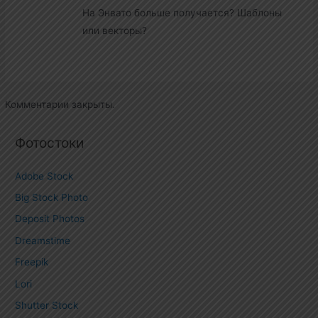
На Энвато больше получается? Шаблоны
или векторы?
Комментарии закрыты.
Фотостоки
Adobe Stock
Big Stock Photo
Deposit Photos
Dreamstime
Freepik
Lori
Shutter Stock