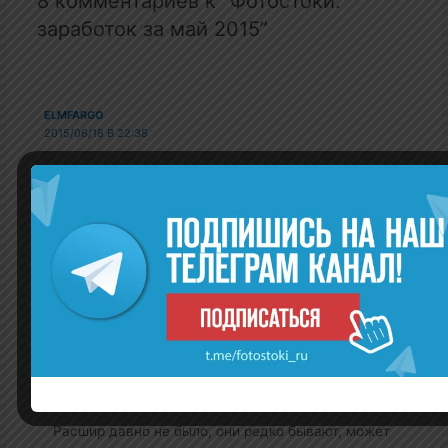
8 комментариев к “Фотостоки:
заработок за май 2015”
ELMFARGO
2015/06/18 В 22:38
Сколько у вас в месяц скачивают по расширенной
лицензии? У меня за год на шаттере ни одного
скачивания по расширенной, хотя в сумме более 450
скачиваний. Деманды есть, а расширы ни одной, я уж
начал сомневаться — может глюк аккаунта? В
настройках расширы включены…
ADMIN
2015/06/19 В 04:50
Расшир давно не было, они редко бывают, может