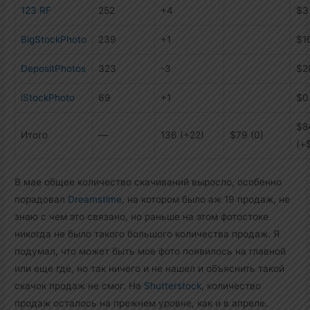
123 RF
252
+4
$3
BigStockPhoto
239
+1
$1
DepositPhotos
323
-3
$2
iStockPhoto
69
+1
$0
$8
Итого
—
136 (+22)
$79 (0)
(+
В мае общее количество скачиваний выросло, особенно
порадовал
Dreamstime
, на котором было аж 19 продаж, не
знаю с чем это связано, но раньше на этом фотостоке
никогда не было такого большого количества продаж. Я
подумал, что может быть мое фото появилось на главной
или еще где, но так ничего и не нашел и объяснить такой
скачок продаж не смог. На
Shutterstock
, количество
продаж осталось на прежнем уровне, как и в апреле.