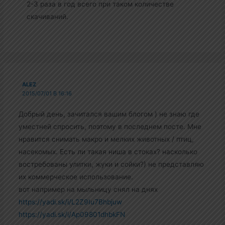
2-3 раза в год всего при таком количестве
скачиваний.
ALEZ
2015/07/01 В 16:16
Добрый день, зачитался вашим блогом ) не знаю где
уместней спросить, поэтому в последнем посте. Мне
нравится снимать макро и мелких животных / птиц,
насекомых. Есть ли такая ниша в стоках? насколько
востребованы улитки, жуки и сойки?) не представляю
их коммерческое использование.
вот например на мыльницу снял на днях
https://yadi.sk/i/L2Z9Iu7Bhbjuw
https://yadi.sk/i/Ap09801dhbkFN